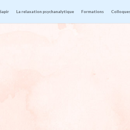
Sapir
La relaxation psychanalytique
Formations
Colloques