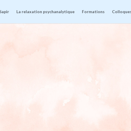
Sapir
La relaxation psychanalytique
Formations
Colloques