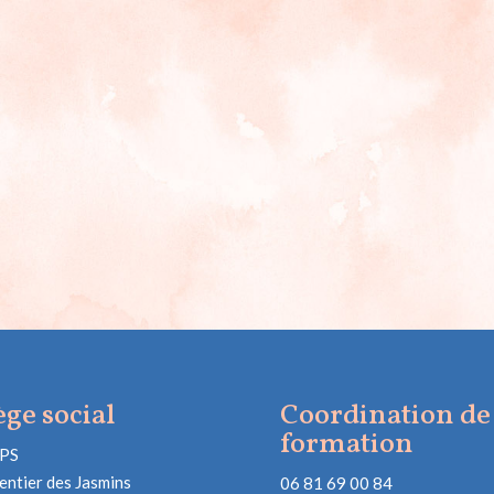
ège social
Coordination de 
formation
PS
entier des Jasmins
06 81 69 00 84