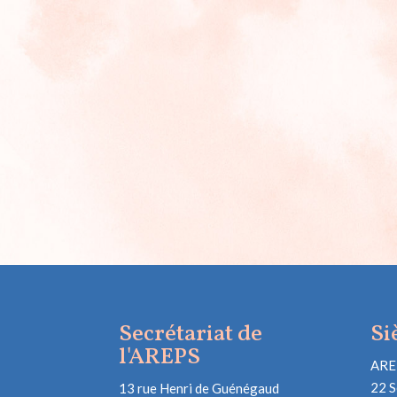
Secrétariat de
Si
l'AREPS
ARE
22 S
13 rue Henri de Guénégaud